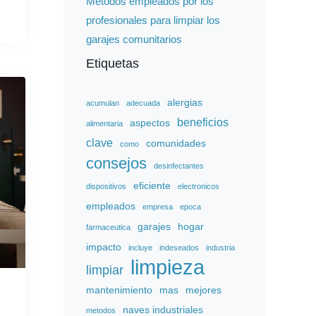
Métodos empleados por los
profesionales para limpiar los
garajes comunitarios
Etiquetas
alergias
acumulan
adecuada
beneficios
aspectos
alimentaria
clave
comunidades
como
consejos
desinfectantes
eficiente
dispositivos
electronicos
empleados
empresa
epoca
garajes
hogar
farmaceutica
impacto
incluye
indeseados
industria
limpieza
limpiar
mantenimiento
mas
mejores
naves industriales
metodos