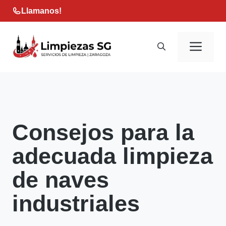
Saltar
Llamanos!
al
contenido
Men
Consejos para la
adecuada limpieza
de naves
industriales