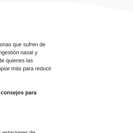
onas que sufren de
ngestión nasal y
 de quienes las
piar más para reducir
 consejos para
s estaciones de