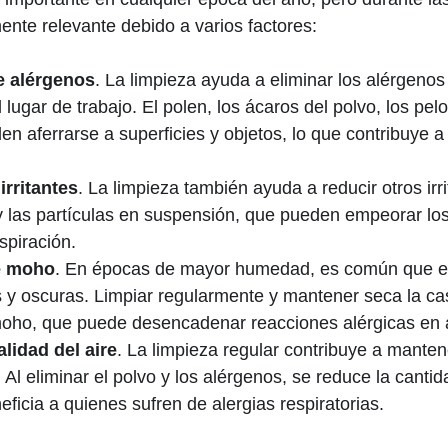
ente relevante debido a varios factores:
e alérgenos
. La limpieza ayuda a eliminar los alérgeno
l lugar de trabajo. El polen, los ácaros del polvo, los pe
n aferrarse a superficies y objetos, lo que contribuye a
rritantes
. La limpieza también ayuda a reducir otros irr
y las partículas en suspensión, que pueden empeorar los
espiración.
e moho
. En épocas de mayor humedad, es común que e
y oscuras. Limpiar regularmente y mantener seca la cas
oho, que puede desencadenar reacciones alérgicas en 
alidad del aire
. La limpieza regular contribuye a mante
r. Al eliminar el polvo y los alérgenos, se reduce la canti
neficia a quienes sufren de alergias respiratorias.