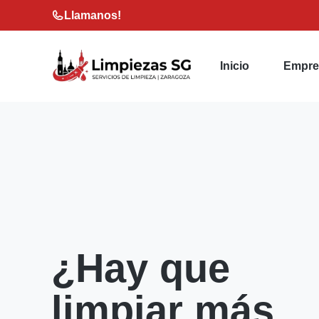
Saltar
Llamanos!
al
contenido
Inicio
Empre
¿Hay que
limpiar más