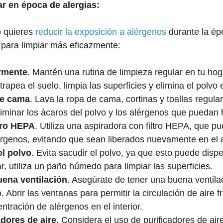
r en época de alergias:
o quieres
reducir la exposición a alérgenos
durante la ép
para limpiar más eficazmente:
rmente
. Mantén una rutina de limpieza regular en tu hoga
 trapea el suelo, limpia las superficies y elimina el polv
de cama
. Lava la ropa de cama, cortinas y toallas regul
eliminar los ácaros del polvo y los alérgenos que pueda
ltro HEPA
. Utiliza una aspiradora con filtro HEPA, que pu
rgenos, evitando que sean liberados nuevamente en el a
el polvo
. Evita sacudir el polvo, ya que esto puede disp
ar, utiliza un paño húmedo para limpiar las superficies.
ena ventilación
. Asegúrate de tener una buena ventila
o. Abrir las ventanas para permitir la circulación de aire
entración de alérgenos en el interior.
adores de aire
. Considera el uso de purificadores de air