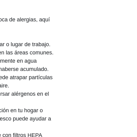
oca de alergias, aquí
r o lugar de trabajo.
o en las áreas comunes.
armente en agua
n haberse acumulado.
ede atrapar partículas
ire.
ersar alérgenos en el
ción en tu hogar o
 fresco puede ayudar a
e con filtros HEPA