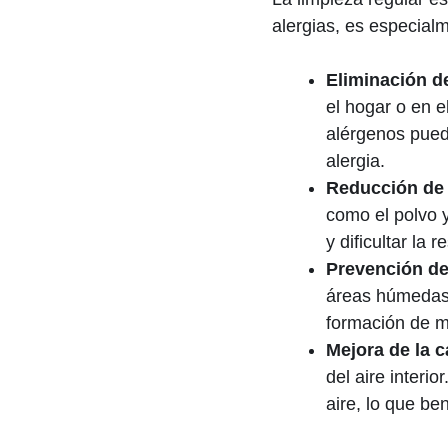
alergias, es especialm
Eliminación d
el hogar o en e
alérgenos puede
alergia.
Reducción de i
como el polvo 
y dificultar la r
Prevención d
áreas húmedas 
formación de m
Mejora de la c
del aire interio
aire, lo que be