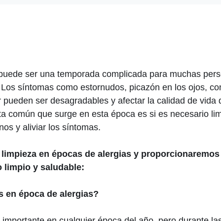
 puede ser una temporada complicada para muchas pers
. Los síntomas como estornudos, picazón en los ojos, co
ar pueden ser desagradables y afectar la calidad de vida
a común que surge en esta época es si es necesario lim
nos y aliviar los síntomas.
a limpieza en épocas de alergias y proporcionaremos
 limpio y saludable:
s en época de alergias?
s importante en cualquier época del año, pero durante la