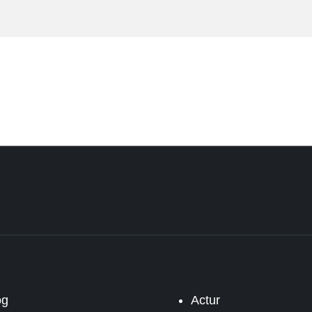
og
Actur