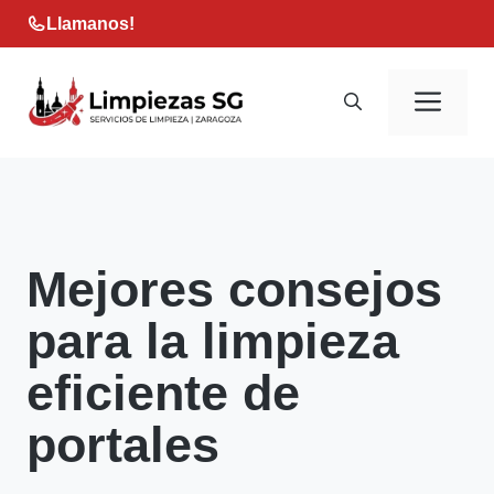
Saltar
Llamanos!
al
contenido
Men
Mejores consejos
para la limpieza
eficiente de
portales