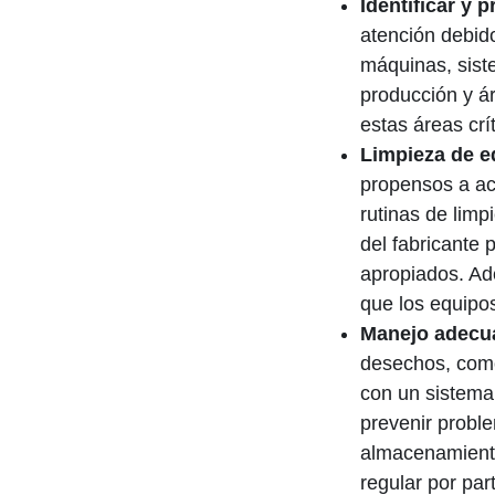
Identificar y p
atención debido
máquinas, sist
producción y ár
estas áreas crí
Limpieza de e
propensos a ac
rutinas de limp
del fabricante 
apropiados. Ad
que los equipo
Manejo adecu
desechos, como
con un sistema
prevenir probl
almacenamiento
regular por par