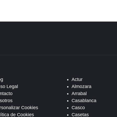
og
Actur
iso Legal
Almozara
ntacto
Arrabal
sotros
Casablanca
rsonalizar Cookies
Casco
lítica de Cookies
Casetas