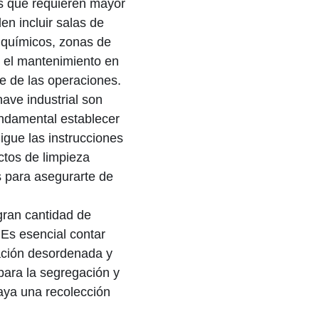
as que requieren mayor
en incluir salas de
 químicos, zonas de
y el mantenimiento en
te de las operaciones.
ave industrial son
undamental establecer
igue las instrucciones
ctos de limpieza
 para asegurarte de
gran cantidad de
Es esencial contar
ación desordenada y
para la segregación y
aya una recolección