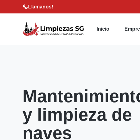
Saltar
Llamanos!
al
contenido
Inicio
Empre
Mantenimient
y limpieza de
naves