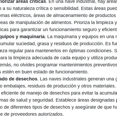
riorizar áreas críticas
. En una nave industrial, hay áre
 a su naturaleza crítica o sensibilidad. Estas áreas pued
emas eléctricos, áreas de almacenamiento de productos
eas de manipulación de alimentos. Prioriza la limpieza 
ticas para garantizar un funcionamiento seguro y eficien
quipos y maquinaria
. La maquinaria y equipos en una n
umular suciedad, grasa y residuos de producción. Es f
ieza regular para mantenerlos en óptimas condiciones. S
para la limpieza adecuada de cada equipo y utiliza produ
emás, no olvides programar mantenimientos preventivos
s estén en buen estado de funcionamiento.
ado de desechos
. Las naves industriales generan una 
 embalajes, residuos de producción y otros materiales. 
 eficiente de manejo de desechos para evitar la acumul
emas de salud y seguridad. Establece áreas designadas 
 de diferentes tipos de desechos y asegúrate de que h
te de proveedores autorizados.