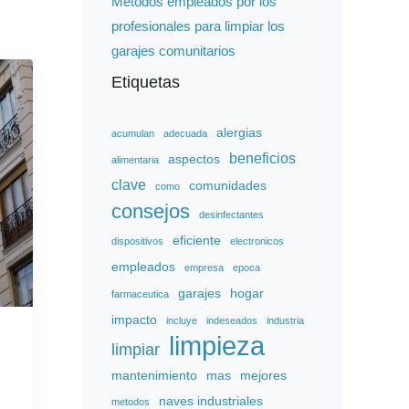
Métodos empleados por los
profesionales para limpiar los
garajes comunitarios
Etiquetas
alergias
acumulan
adecuada
beneficios
aspectos
alimentaria
clave
comunidades
como
consejos
desinfectantes
eficiente
dispositivos
electronicos
empleados
empresa
epoca
garajes
hogar
farmaceutica
impacto
incluye
indeseados
industria
limpieza
limpiar
mantenimiento
mas
mejores
naves industriales
metodos