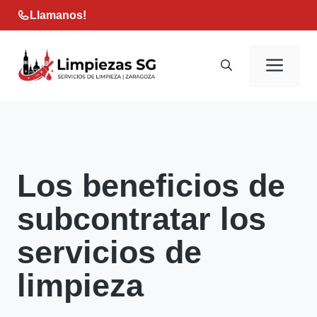
Saltar
Llamanos!
al
contenido
Men
Los beneficios de
subcontratar los
servicios de
limpieza