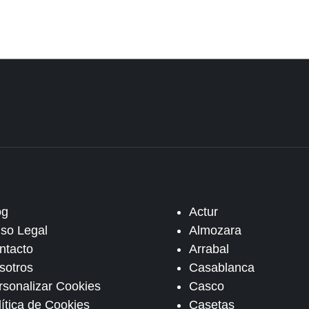
og
Actur
iso Legal
Almozara
ntacto
Arrabal
sotros
Casablanca
rsonalizar Cookies
Casco
lítica de Cookies
Casetas