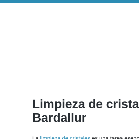
Limpieza de crista
Bardallur
La
limpieza de cristales
es una tarea esenc