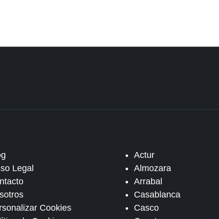
og
Actur
iso Legal
Almozara
ntacto
Arrabal
sotros
Casablanca
rsonalizar Cookies
Casco