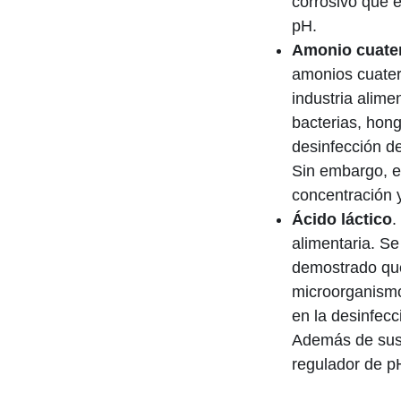
corrosivo que e
pH.
Amonio cuate
amonios cuater
industria alim
bacterias, hon
desinfección d
Sin embargo, es
concentración y
Ácido láctico
.
alimentaria. S
demostrado que
microorganismos
en la desinfec
Además de sus 
regulador de pH