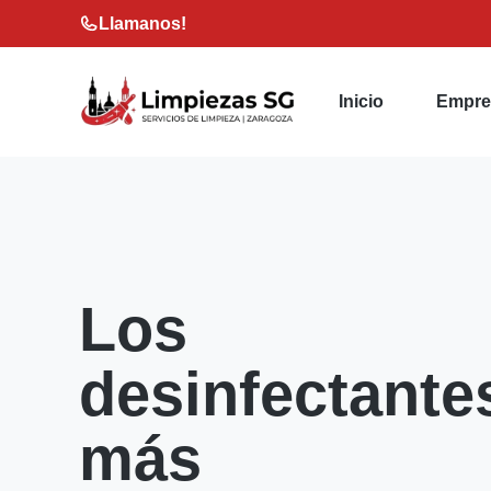
Saltar
Llamanos!
al
contenido
Inicio
Empre
Los
desinfectante
más