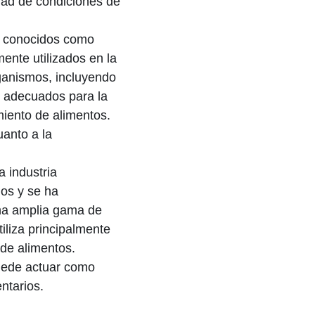
edad de condiciones de
n conocidos como
ente utilizados en la
ganismos, incluyendo
e adecuados para la
miento de alimentos.
uanto a la
a industria
os y se ha
una amplia gama de
iliza principalmente
 de alimentos.
puede actuar como
ntarios.