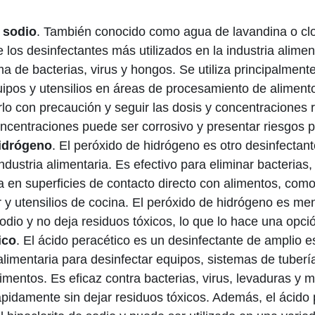
 sodio
. También conocido como agua de lavandina o clor
 los desinfectantes más utilizados en la industria alimen
 de bacterias, virus y hongos. Se utiliza principalmente
quipos y utensilios en áreas de procesamiento de aliment
rlo con precaución y seguir las dosis y concentracione
ncentraciones puede ser corrosivo y presentar riesgos p
idrógeno
. El peróxido de hidrógeno es otro desinfect
industria alimentaria. Es efectivo para eliminar bacterias,
a en superficies de contacto directo con alimentos, com
r y utensilios de cocina. El peróxido de hidrógeno es me
sodio y no deja residuos tóxicos, lo que lo hace una opci
ico
. El ácido peracético es un desinfectante de amplio es
 alimentaria para desinfectar equipos, sistemas de tuberí
imentos. Es eficaz contra bacterias, virus, levaduras y 
idamente sin dejar residuos tóxicos. Además, el ácido