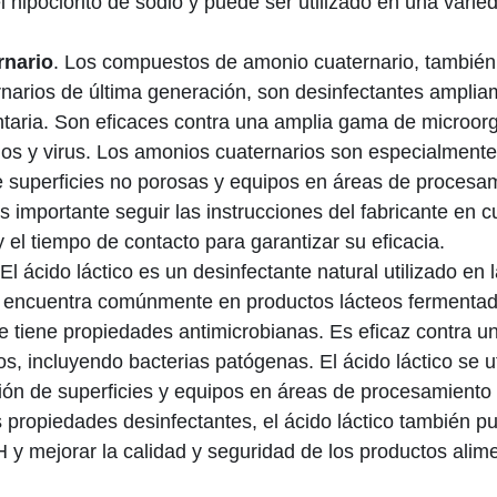
l hipoclorito de sodio y puede ser utilizado en una vari
rnario
. Los compuestos de amonio cuaternario, tambié
narios de última generación, son desinfectantes ampliam
entaria. Son eficaces contra una amplia gama de microor
gos y virus. Los amonios cuaternarios son especialment
e superficies no porosas y equipos en áreas de procesa
 importante seguir las instrucciones del fabricante en c
 el tiempo de contacto para garantizar su eficacia.
 El ácido láctico es un desinfectante natural utilizado en l
e encuentra comúnmente en productos lácteos fermentad
 tiene propiedades antimicrobianas. Es eficaz contra 
, incluyendo bacterias patógenas. El ácido láctico se ut
ción de superficies y equipos en áreas de procesamiento
propiedades desinfectantes, el ácido láctico también 
 y mejorar la calidad y seguridad de los productos alime