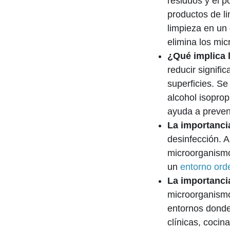
residuos y el p
productos de li
limpieza en un
elimina los mi
¿Qué implica 
reducir signifi
superficies. Se
alcohol isoprop
ayuda a preven
La importancia
desinfección. A
microorganismo
un
entorno ord
La importanci
microorganism
entornos donde
clínicas, coci