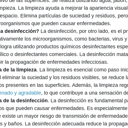
olvo de las superficies. Se realiza utilizando agua, jabón
mpieza. La limpieza ayuda a mejorar la apariencia visual
 espacio. Elimina partículas de suciedad y residuos, pe
croorganismos que pueden causar enfermedades.
la desinfección?
La desinfección, por otro lado, es el p
cativamente los microorganismos, como bacterias, virus y
 logra utilizando productos químicos desinfectantes espec
ílico o desinfectantes comerciales. La desinfección mat
ir la propagación de enfermedades infecciosas.
 de la limpieza
. La limpieza es esencial como paso inic
l eliminar la suciedad y los residuos visibles, se reduce 
s presentes en las superficies. Además, la limpieza re
enado y agradable
, lo que contribuye a una sensación d
a de la desinfección
. La desinfección es fundamental pa
os que pueden causar enfermedades. Es especialmente 
 existe un mayor riesgo de transmisión de enfermedade
nas y baños. La desinfección adecuada reduce la propag