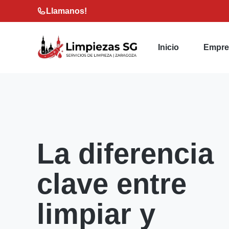
Saltar
Llamanos!
al
contenido
Inicio
Empre
La diferencia
clave entre
limpiar y