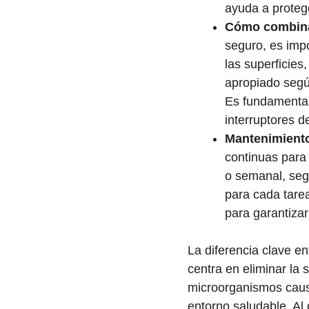
ayuda a protege
Cómo combinar
seguro, es imp
las superficies
apropiado según
Es fundamental
interruptores d
Mantenimiento
continuas para 
o semanal, seg
para cada tare
para garantizar
La diferencia clave en
centra en eliminar la 
microorganismos caus
entorno saludable. A