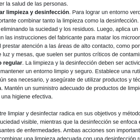
r la salud de las personas.
 limpieza y desinfección
. Para lograr un entorno ve
ortante combinar tanto la limpieza como la desinfección.
, eliminando la suciedad y los residuos. Luego, aplica un
 las instrucciones del fabricante para matar los microo
 prestar atención a las áreas de alto contacto, como po
e luz y mesas, que suelen ser puntos críticos de contami
 regular
. La limpieza y la desinfección deben ser activ
mantener un entorno limpio y seguro. Establece una ruti
ún sea necesario, y asegúrate de utilizar productos y t
a. Mantén un suministro adecuado de productos de limpi
 una higiene efectiva.
tre limpiar y desinfectar radica en sus objetivos y métod
suciedad visible, mientras que la desinfección se enfoca 
antes de enfermedades. Ambas acciones son important
l combinar una limpieza adecuada con una desinfección 