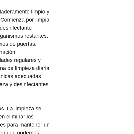
rdaderamente limpio y
 Comienza por limpiar
 desinfectante
rganismos restantes.
mos de puertas,
nación.
idades regulares y
na de limpieza diaria
écnicas adecuadas
eza y desinfectantes
os. La limpieza se
en eliminar los
es para mantener un
regular, podemos