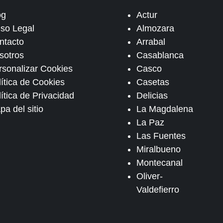
og
Actur
iso Legal
Almozara
ntacto
Arrabal
sotros
Casablanca
rsonalizar Cookies
Casco
lítica de Cookies
Casetas
ítica de Privacidad
Delicias
pa del sitio
La Magdalena
La Paz
Las Fuentes
Miralbueno
Montecanal
Oliver-
Valdefierro