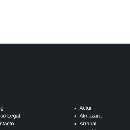
og
Actur
iso Legal
Almozara
ntacto
Arrabal