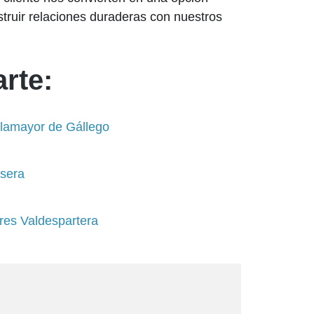
truir relaciones duraderas con nuestros
rte:
illamayor de Gállego
Osera
ares Valdespartera