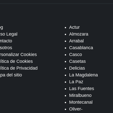
og
Actur
iso Legal
Almozara
ntacto
Arrabal
sotros
Casablanca
rsonalizar Cookies
Casco
lítica de Cookies
Casetas
ítica de Privacidad
Delicias
pa del sitio
La Magdalena
La Paz
Las Fuentes
Miralbueno
Montecanal
Oliver-