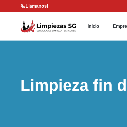
Saltar
Llamanos!
al
contenido
Inicio
Empre
Limpieza fin d