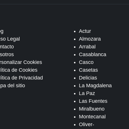
og
Actur
iso Legal
Almozara
ntacto
Arrabal
sotros
Casablanca
rsonalizar Cookies
Casco
lítica de Cookies
Casetas
ítica de Privacidad
Delicias
pa del sitio
La Magdalena
La Paz
Las Fuentes
Miralbueno
Montecanal
Oliver-