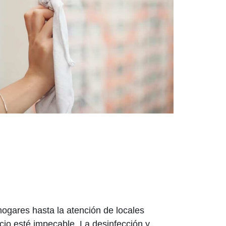
ogares hasta la atención de locales
io esté impecable. La desinfección y