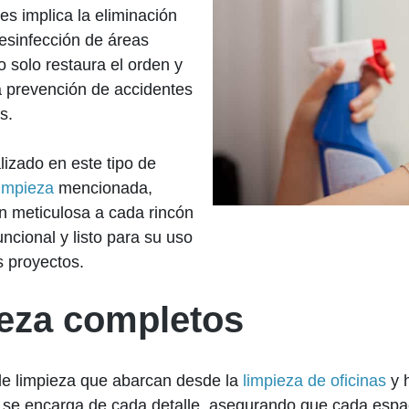
es implica la eliminación
desinfección de áreas
o solo restaura el orden y
la prevención de accidentes
s.
lizado en este tipo de
impieza
mencionada,
n meticulosa a cada rincón
ncional y listo para su uso
s proyectos.
ieza completos
e limpieza que abarcan desde la
limpieza de oficinas
y h
 se encarga de cada detalle, asegurando que cada espac