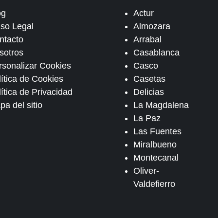
og
Actur
iso Legal
Almozara
ntacto
Arrabal
sotros
Casablanca
rsonalizar Cookies
Casco
lítica de Cookies
Casetas
ítica de Privacidad
Delicias
pa del sitio
La Magdalena
La Paz
Las Fuentes
Miralbueno
Montecanal
Oliver-
Valdefierro