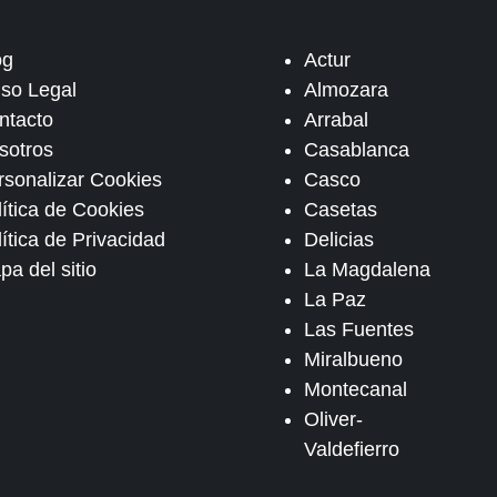
og
Actur
iso Legal
Almozara
ntacto
Arrabal
sotros
Casablanca
rsonalizar Cookies
Casco
lítica de Cookies
Casetas
ítica de Privacidad
Delicias
pa del sitio
La Magdalena
La Paz
Las Fuentes
Miralbueno
Montecanal
Oliver-
Valdefierro