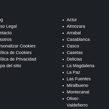
og
Actur
iso Legal
Almozara
ntacto
Arrabal
sotros
Casablanca
rsonalizar Cookies
Casco
lítica de Cookies
Casetas
ítica de Privacidad
Delicias
pa del sitio
La Magdalena
La Paz
Las Fuentes
Miralbueno
Montecanal
Oliver-
Valdefierro