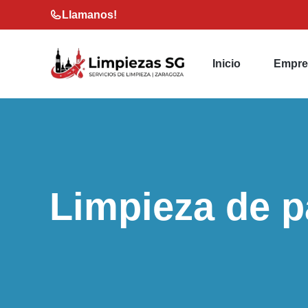
Saltar
Llamanos!
al
contenido
Inicio
Empre
Limpieza de p