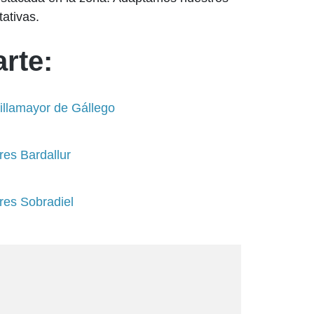
ativas.
rte:
illamayor de Gállego
res Bardallur
res Sobradiel