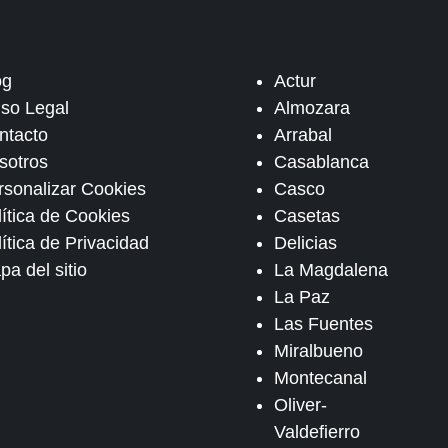
og
Actur
iso Legal
Almozara
ntacto
Arrabal
sotros
Casablanca
rsonalizar Cookies
Casco
lítica de Cookies
Casetas
ítica de Privacidad
Delicias
pa del sitio
La Magdalena
La Paz
Las Fuentes
Miralbueno
Montecanal
Oliver-
Valdefierro