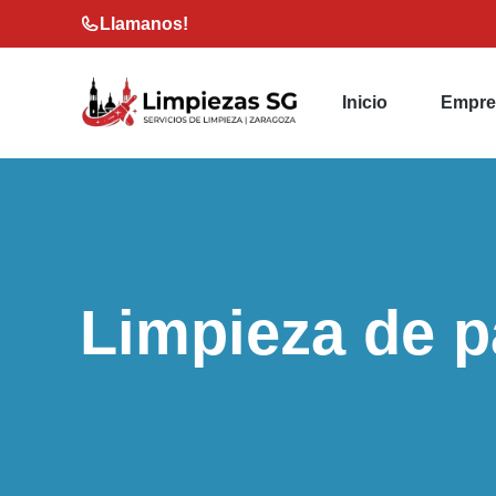
Saltar
Llamanos!
al
contenido
Inicio
Empre
Limpieza de p