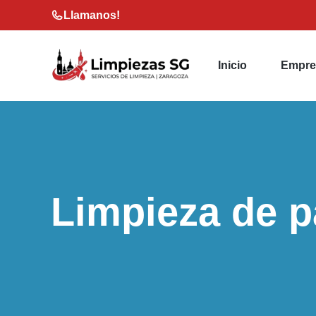
Saltar
Llamanos!
al
contenido
Inicio
Empre
Limpieza de p