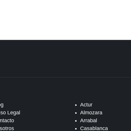
og
Actur
iso Legal
Almozara
ntacto
Arrabal
sotros
Casablanca