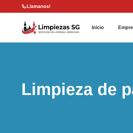
Saltar
Llamanos!
al
contenido
Inicio
Empre
Limpieza de p